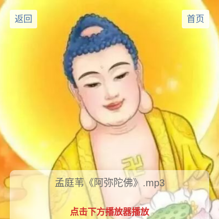
返回
首页
孟庭苇《阿弥陀佛》.mp3
点击下方播放器播放