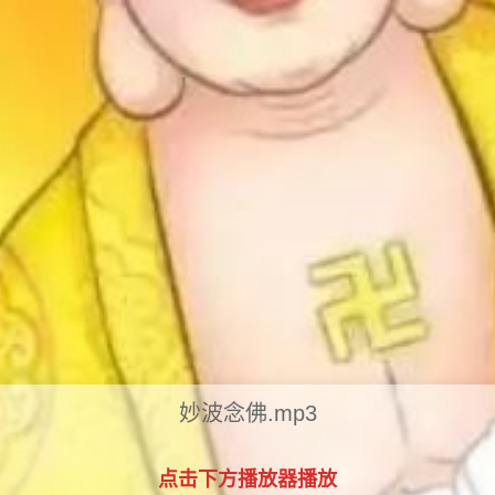
妙波念佛.mp3
点击下方播放器播放