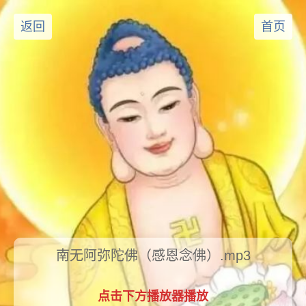
返回
首页
南无阿弥陀佛（感恩念佛）.mp3
点击下方播放器播放