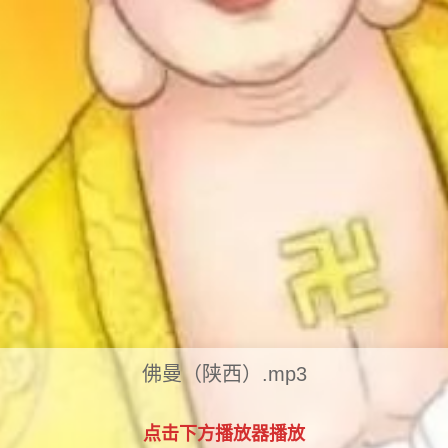
佛曼（陕西）.mp3
点击下方播放器播放