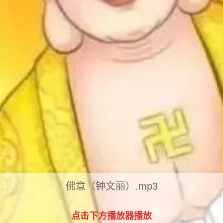
佛意（钟文丽）.mp3
点击下方播放器播放