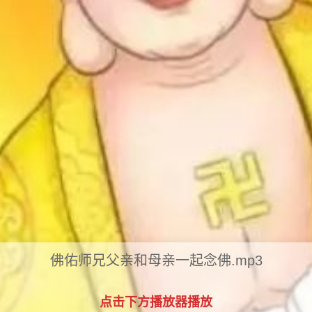
佛佑师兄父亲和母亲一起念佛.mp3
点击下方播放器播放